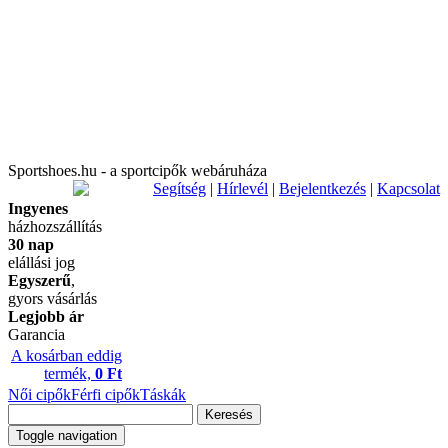
Sportshoes.hu - a sportcipők webáruháza
Segítség
|
Hírlevél
|
Bejelentkezés
|
Kapcsolat
Ingyenes
házhozszállítás
30 nap
elállási jog
Egyszerű
,
gyors vásárlás
Legjobb ár
Garancia
A kosárban eddig
termék,
0 Ft
Női cipők
Férfi cipők
Táskák
Keresés
Toggle navigation