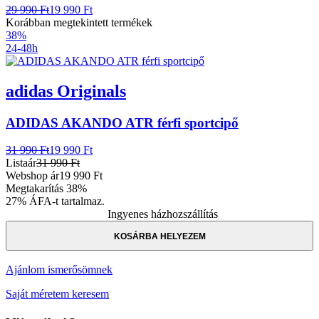
29 990 Ft
19 990 Ft
Korábban megtekintett termékek
38%
24-48h
adidas Originals
ADIDAS AKANDO ATR férfi sportcipő
31 990 Ft
19 990 Ft
Listaár
31 990 Ft
Webshop ár
19 990 Ft
Megtakarítás
38%
27% ÁFA-t tartalmaz.
Ingyenes házhozszállítás
KOSÁRBA HELYEZEM
Ajánlom ismerősömnek
Saját méretem keresem