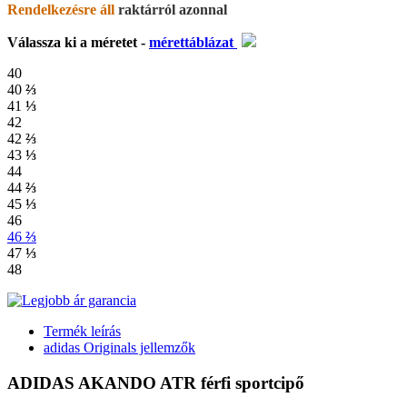
Rendelkezésre áll
raktárról azonnal
Válassza ki a méretet -
mérettáblázat
40
40
⅔
41
⅓
42
42
⅔
43
⅓
44
44
⅔
45
⅓
46
46
⅔
47
⅓
48
Termék leírás
adidas Originals jellemzők
ADIDAS AKANDO ATR férfi sportcipő