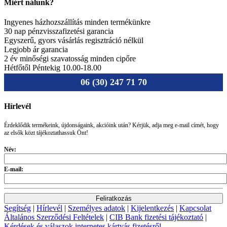
Miért nálunk?
Ingyenes házhozszállítás minden termékünkre
30 nap pénzvisszafizetési garancia
Egyszerű, gyors vásárlás regisztráció nélkül
Legjobb ár garancia
2 év minőségi szavatosság minden cipőre
Hétfőtől Péntekig 10.00-18.00
06 (30) 247 71 70
Hírlevél
Érdeklődik termékeink, újdonságaink, akcióink után? Kérjük, adja meg e-mail címét, hogy
az elsők közt tájékoztathassuk Önt!
Név:
E-mail:
Segítség
|
Hírlevél
|
Személyes adatok
|
Kijelentkezés
|
Kapcsolat
Általános Szerződési Feltételek
|
CIB Bank fizetési tájékoztató
|
Kérdések és válaszok internetes kártyás fizetésről