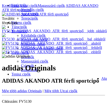
Futócipők
Kezdőoldal
Utcai cipők
Magasszárú cipők
ADIDAS AKANDO
Neutrális cipők
ATR férfi sportcipő
Stabil cipők
Terepcipők
További
Fitness cipők
fényképek
Túracipők
Teremcipő
Kézilabda cipők
Kosárlabda cipők
Röplabda cipők
Tollaslabda és squash cipők
Utcai cipők
Félcipők
Magasszárú cipők
Csizmák
adidas Originals
Bakancsok
Tenisz cipők
Akc
ADIDAS AKANDO ATR férfi sportcipő
Még több adidas Originals
|
Még több Utcai cipők
Cikkszám: FV5130