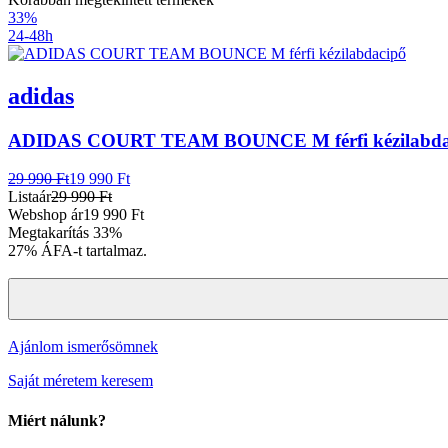
33%
24-48h
adidas
ADIDAS COURT TEAM BOUNCE M férfi kézilabda
29 990 Ft
19 990 Ft
Listaár
29 990 Ft
Webshop ár
19 990 Ft
Megtakarítás
33%
27% ÁFA-t tartalmaz.
Ajánlom ismerősömnek
Saját méretem keresem
Miért nálunk?