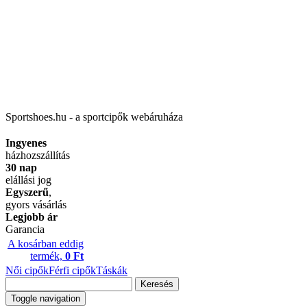
Sportshoes.hu - a sportcipők webáruháza
Ingyenes
házhozszállítás
30 nap
elállási jog
Egyszerű
,
gyors vásárlás
Legjobb ár
Garancia
A kosárban eddig
termék,
0 Ft
Női cipők
Férfi cipők
Táskák
Keresés
Toggle navigation