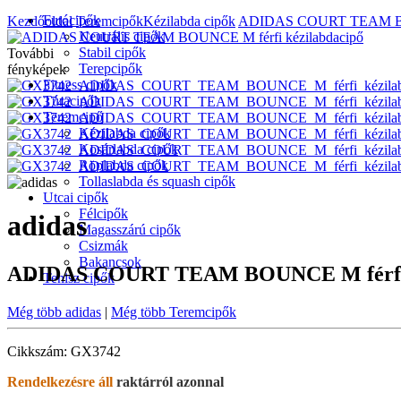
Futócipők
Kezdőoldal
Teremcipők
Kézilabda cipők
ADIDAS COURT TEAM BOU
Neutrális cipők
Stabil cipők
További
Terepcipők
fényképek
Fitness cipők
Túracipők
Teremcipő
Kézilabda cipők
Kosárlabda cipők
Röplabda cipők
Tollaslabda és squash cipők
Utcai cipők
Félcipők
adidas
Magasszárú cipők
Csizmák
Bakancsok
ADIDAS COURT TEAM BOUNCE M férfi k
Tenisz cipők
Még több adidas
|
Még több Teremcipők
Cikkszám: GX3742
Rendelkezésre áll
raktárról azonnal