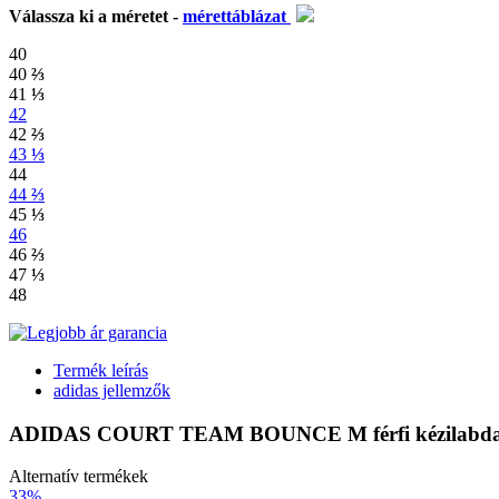
Válassza ki a méretet -
mérettáblázat
40
40
⅔
41
⅓
42
42
⅔
43
⅓
44
44
⅔
45
⅓
46
46
⅔
47
⅓
48
Termék leírás
adidas jellemzők
ADIDAS COURT TEAM BOUNCE M férfi kézilabda
Alternatív termékek
33%