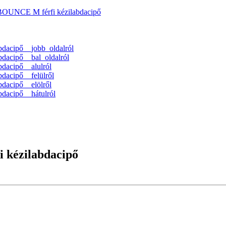
NCE M férfi kézilabdacipő
ézilabdacipő