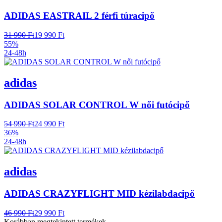
ADIDAS EASTRAIL 2 férfi túracipő
31 990 Ft
19 990 Ft
55%
24-48h
adidas
ADIDAS SOLAR CONTROL W női futócipő
54 990 Ft
24 990 Ft
36%
24-48h
adidas
ADIDAS CRAZYFLIGHT MID kézilabdacipő
46 990 Ft
29 990 Ft
Korábban megtekintett termékek