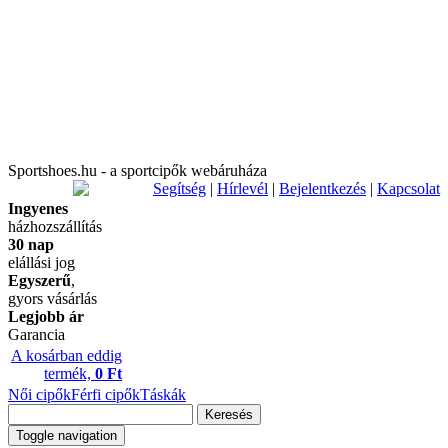
Sportshoes.hu - a sportcipők webáruháza
Segítség
|
Hírlevél
|
Bejelentkezés
|
Kapcsolat
Ingyenes
házhozszállítás
30 nap
elállási jog
Egyszerű
,
gyors vásárlás
Legjobb ár
Garancia
A kosárban eddig
termék,
0 Ft
Női cipők
Férfi cipők
Táskák
Keresés
Toggle navigation