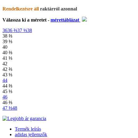
Rendelkezésre áll
raktárról azonnal
Válassza ki a méretet -
mérettáblázat
36
36
⅔
37
⅓
38
38
⅔
39
⅓
40
40
⅔
41
⅓
42
42
⅔
43
⅓
44
44
⅔
45
⅓
46
46
⅔
47
⅓
48
Termék leírás
adidas jellemzők