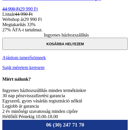
44 990 Ft
29 990 Ft
Listaár
44 990 Ft
Webshop ár
29 990 Ft
Megtakarítás
33%
27% ÁFA-t tartalmaz.
Ingyenes házhozszállítás
KOSÁRBA HELYEZEM
Ajánlom ismerősömnek
Saját méretem keresem
Miért nálunk?
Ingyenes házhozszállítás minden termékünkre
30 nap pénzvisszafizetési garancia
Egyszerű, gyors vásárlás regisztráció nélkül
Legjobb ár garancia
2 év minőségi szavatosság minden cipőre
Hétfőtől Péntekig 10.00-18.00
06 (30) 247 71 70