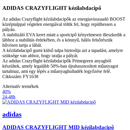
ADIDAS CRAZYFLIGHT kézilabdacipő
Az adidas Crazyflight kézilabdacipők az energiavisszaadó BOOST
középtalppal végtelen energiával töltik fel, hogy repülhessen a
pályán.
A stabilizáló EVA keret miatt a sportcipő kényelmesen illeszkedik a
lábhoz a stabilitás érdekében, és a könnyű, hálós felsőrészük
hűvösen tartja a lábát.
A kézilabdacipő gumi külső talpa biztosítja azt a tapadást, amelyre
szüksége van ahhoz, hogy uralja a pályát.
Az adidas Crazyflight kézilabdacipők Primegreen anyagból
készültek, amely legalább 50%-ban újrahasznosított műanyagot
tartalmaz, ami egy lépés a műanyaghulladék legyőzése felé.
Cikkszám: FY1638
Alternatív termékek
40%
24-48h
adidas
ADIDAS CRAZYFLIGHT MID kézilabdacipő