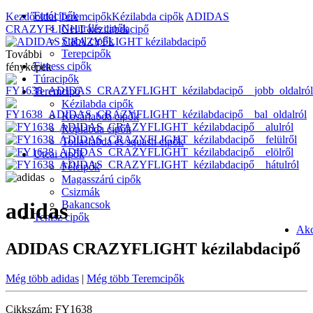
Futócipők
Kezdőoldal
Teremcipők
Kézilabda cipők
ADIDAS
Neutrális cipők
CRAZYFLIGHT kézilabdacipő
Stabil cipők
Terepcipők
További
Fitness cipők
fényképek
Túracipők
Teremcipő
Kézilabda cipők
Kosárlabda cipők
Röplabda cipők
Tollaslabda és squash cipők
Utcai cipők
Félcipők
Magasszárú cipők
Csizmák
Bakancsok
adidas
Tenisz cipők
Akc
ADIDAS CRAZYFLIGHT kézilabdacipő
Még több adidas
|
Még több Teremcipők
Cikkszám: FY1638