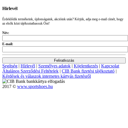
Hírlevél
Érdeklődik termékeink, újdonságaink, akcióink után? Kérjük, adja meg e-mail címét, hogy
az elsők közt tájékoztathassuk Önt!
Név:
E-mail:
Segítség
|
Hírlevél
|
Személyes adatok
|
Kijelentkezés
|
Kapcsolat
Általános Szerződési Feltételek
|
CIB Bank fizetési tájékoztató
|
Kérdések és válaszok internetes kártyás fizetésről
2017 ©
www.sportshoes.hu