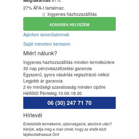
27% ÁFA-t tartalmaz.
Ingyenes házhozszállítás
KOSÁRBA HELYEZEM
Ajánlom ismerősömnek
Saját méretem keresem
Miért nálunk?
Ingyenes házhozszállítás minden termékünkre
30 nap pénzvisszafizetési garancia
Egyszerű, gyors vásárlás regisztráció nélkül
Legjobb ár garancia
2 év minőségi szavatosság minden cipőre
Hétfőtől Péntekig 10.00-18.00
06 (30) 247 71 70
Hírlevél
Érdeklődik termékeink, újdonságaink, akcióink után?
Kérjük, adja meg e-mail címét, hogy az elsők közt
tájékoztathassuk Önt!