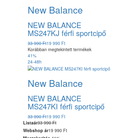
New Balance
NEW BALANCE
MS247KJ férfi sportcipő
33 990 Ft
19 990 Ft
Korábban megtekintett termékek
41%
24-48h
New Balance
NEW BALANCE
MS247KI férfi sportcipő
33 990 Ft
19 990 Ft
Listaár
33 990 Ft
Webshop ár
19 990 Ft
Megtakarítás
41%