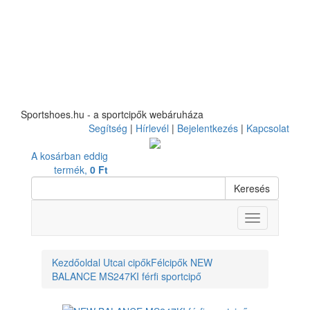
Sportshoes.hu - a sportcipők webáruháza
Segítség
|
Hírlevél
|
Bejelentkezés
|
Kapcsolat
A kosárban eddig
termék,
0 Ft
Keresés
Toggle
navigation
Kezdőoldal
Utcai cipők
Félcipők
NEW
BALANCE MS247KI férfi sportcipő