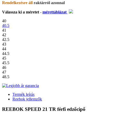
Rendelkezésre áll
raktárról azonnal
Válassza ki a méretet -
mérettáblázat
40
40.5
41
42
42.5
43
44
44.5
45
45.5
46
47
48.5
Termék leírás
Reebok jellemzők
REEBOK SPEED 21 TR férfi edzőcipő