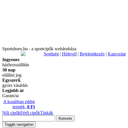
Sportshoes.hu - a sportcipők webáruháza
Segítség
|
Hírlevél
|
Bejelentkezés
|
Kapcsolat
Ingyenes
házhozszállítás
30 nap
elállási jog
Egyszerű
,
gyors vásárlás
Legjobb ár
Garancia
A kosárban eddig
termék,
0 Ft
Női cipők
Férfi cipők
Táskák
Keresés
Toggle navigation