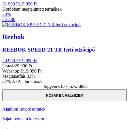
31 990 Ft
19 990 Ft
Korábban megtekintett termékek
33%
24-48h
Reebok
REEBOK SPEED 21 TR férfi edzőcipő
29 990 Ft
19 990 Ft
Listaár
29 990 Ft
Webshop ár
19 990 Ft
Megtakarítás
33%
27% ÁFA-t tartalmaz.
Ingyenes házhozszállítás
KOSÁRBA HELYEZEM
Ajánlom ismerősömnek
Saját méretem keresem