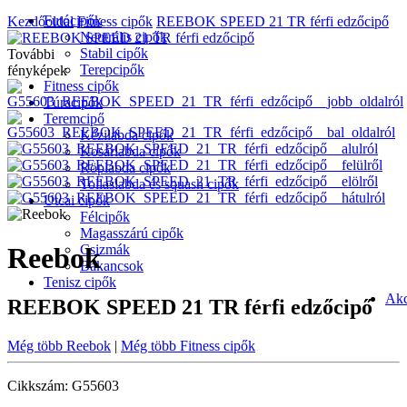
Futócipők
Kezdőoldal
Fitness cipők
REEBOK SPEED 21 TR férfi edzőcipő
Neutrális cipők
Stabil cipők
További
Terepcipők
fényképek
Fitness cipők
Túracipők
Teremcipő
Kézilabda cipők
Kosárlabda cipők
Röplabda cipők
Tollaslabda és squash cipők
Utcai cipők
Félcipők
Magasszárú cipők
Csizmák
Reebok
Bakancsok
Tenisz cipők
Akc
REEBOK SPEED 21 TR férfi edzőcipő
Még több Reebok
|
Még több Fitness cipők
Cikkszám: G55603