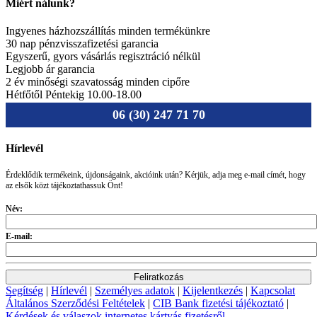
Miért nálunk?
Ingyenes házhozszállítás minden termékünkre
30 nap pénzvisszafizetési garancia
Egyszerű, gyors vásárlás regisztráció nélkül
Legjobb ár garancia
2 év minőségi szavatosság minden cipőre
Hétfőtől Péntekig 10.00-18.00
06 (30) 247 71 70
Hírlevél
Érdeklődik termékeink, újdonságaink, akcióink után? Kérjük, adja meg e-mail címét, hogy
az elsők közt tájékoztathassuk Önt!
Név:
E-mail:
Segítség
|
Hírlevél
|
Személyes adatok
|
Kijelentkezés
|
Kapcsolat
Általános Szerződési Feltételek
|
CIB Bank fizetési tájékoztató
|
Kérdések és válaszok internetes kártyás fizetésről