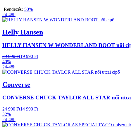
Rendezés:
50%
24-48h
Helly Hansen
HELLY HANSEN W WONDERLAND BOOT női ci
39 990 Ft
19 990 Ft
40%
24-48h
Converse
CONVERSE CHUCK TAYLOR ALL STAR női utcai
24 990 Ft
14 990 Ft
32%
24-48h