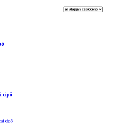
pő
 cipő