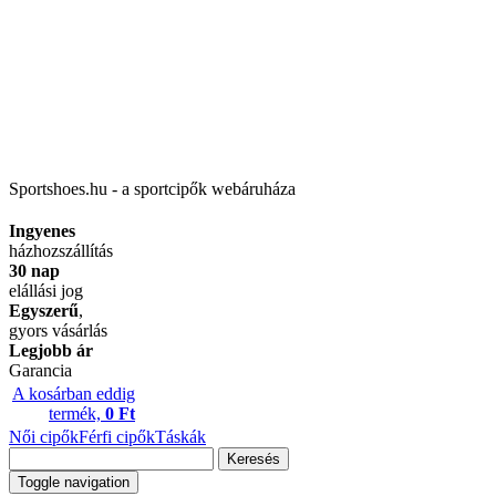
Sportshoes.hu - a sportcipők webáruháza
Ingyenes
házhozszállítás
30 nap
elállási jog
Egyszerű
,
gyors vásárlás
Legjobb ár
Garancia
A kosárban eddig
termék,
0 Ft
Női cipők
Férfi cipők
Táskák
Keresés
Toggle navigation