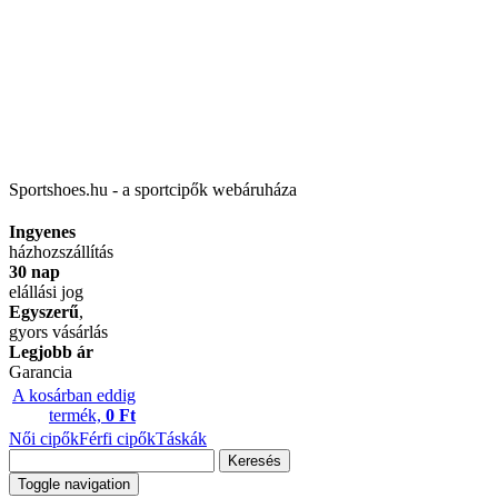
Sportshoes.hu - a sportcipők webáruháza
Ingyenes
házhozszállítás
30 nap
elállási jog
Egyszerű
,
gyors vásárlás
Legjobb ár
Garancia
A kosárban eddig
termék,
0 Ft
Női cipők
Férfi cipők
Táskák
Keresés
Toggle navigation