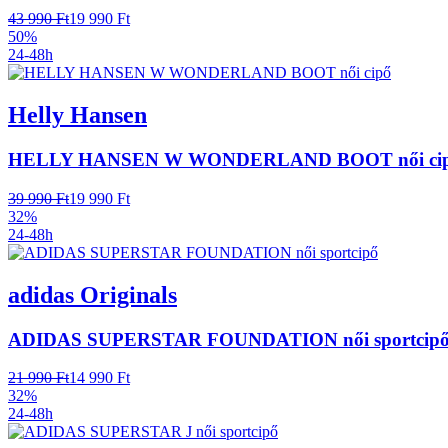
43 990 Ft
19 990 Ft
50%
24-48h
Helly Hansen
HELLY HANSEN W WONDERLAND BOOT női ci
39 990 Ft
19 990 Ft
32%
24-48h
adidas Originals
ADIDAS SUPERSTAR FOUNDATION női sportcip
21 990 Ft
14 990 Ft
32%
24-48h