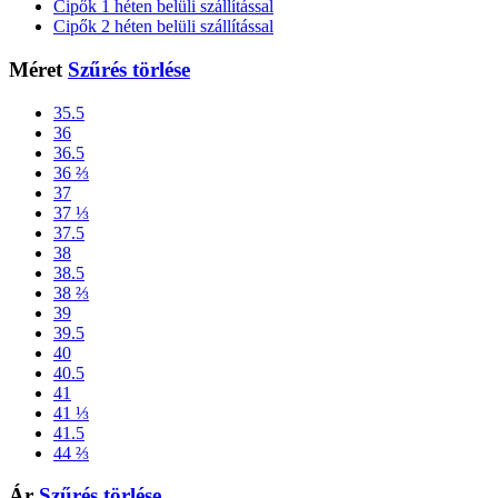
Cipők 1 héten belüli szállítással
Cipők 2 héten belüli szállítással
Méret
Szűrés törlése
35.5
36
36.5
36 ⅔
37
37 ⅓
37.5
38
38.5
38 ⅔
39
39.5
40
40.5
41
41 ⅓
41.5
44 ⅔
Ár
Szűrés törlése