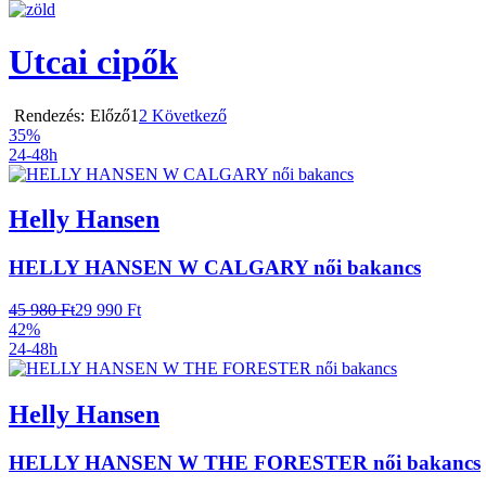
Utcai cipők
Rendezés:
Előző
1
2
Következő
35%
24-48h
Helly Hansen
HELLY HANSEN W CALGARY női bakancs
45 980 Ft
29 990 Ft
42%
24-48h
Helly Hansen
HELLY HANSEN W THE FORESTER női bakancs