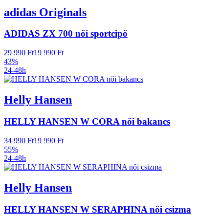
adidas Originals
ADIDAS ZX 700 női sportcipő
29 990 Ft
19 990 Ft
43%
24-48h
Helly Hansen
HELLY HANSEN W CORA női bakancs
34 990 Ft
19 990 Ft
55%
24-48h
Helly Hansen
HELLY HANSEN W SERAPHINA női csizma